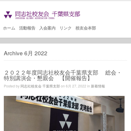
ホーム
活動報告
入会案内
リンク
校友会本部
Archive 6月 2022
２０２２年度同志社校友会千葉県支部 総会・
特別講演会・懇親会 【開催報告】
Posted by
同志社校友会 千葉県支部
on 6月 27, 2022 in
新着情報