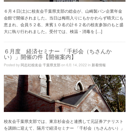
６月４日(土)に校友会千葉県支部の総会が、山崎製パン企業年金
会館で開催されました。当日は梅雨入りにもかかわらず晴天にも
恵まれ、会員５２名、来賓１０名の計６２名の校友参加のもと盛
大に執り行われました。受付では、検温・消毒を […]
６月度 経済セミナー 「千杉会（ちさんか
い）」開催の件【開催案内】
Posted by
同志社校友会 千葉県支部
on 6月 14, 2022 in
新着情報
校友会千葉県支部では、東京杉金会と連携して元証券アナリスト
を講師に迎えて、隔月で経済セミナー 「千杉会（ちさんかい）」